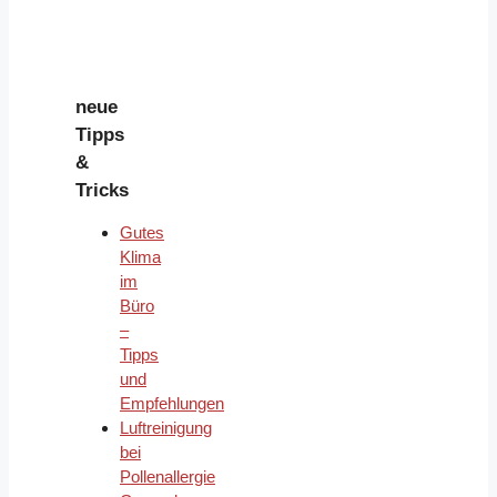
neue
Tipps
&
Tricks
Gutes
Klima
im
Büro
–
Tipps
und
Empfehlungen
Luftreinigung
bei
Pollenallergie