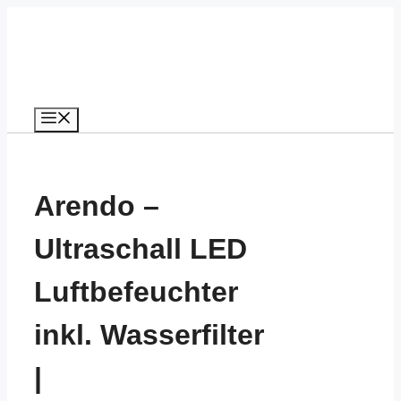
Zum
Inhalt
springen
Menü
Arendo –
Ultraschall LED
Luftbefeuchter
inkl. Wasserfilter
|