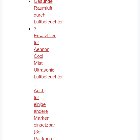
Gesunde
Raumluft
durch
Luftbefeuchter
3
Ersatzfilter
für
Aennon
Cool
Mist
Ultrasonic
Luftbefeuchter
–
Auch
für
einige
andere
Marken
einsetzbar
(3er
Packung