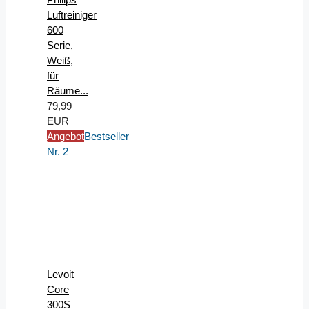
Luftreiniger
600
Serie,
Weiß,
für
Räume...
79,99
EUR
Angebot
Bestseller
Nr. 2
Levoit
Core
300S