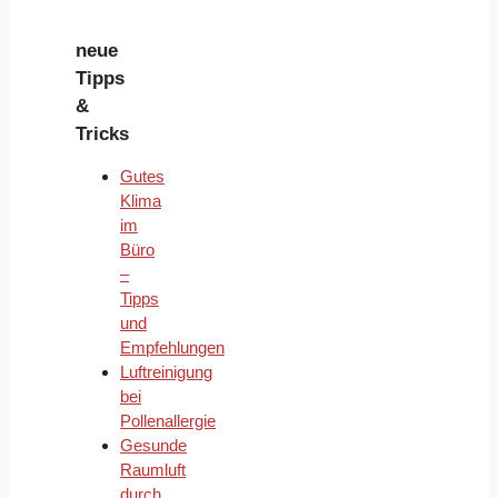
neue
Tipps
&
Tricks
Gutes
Klima
im
Büro
–
Tipps
und
Empfehlungen
Luftreinigung
bei
Pollenallergie
Gesunde
Raumluft
durch