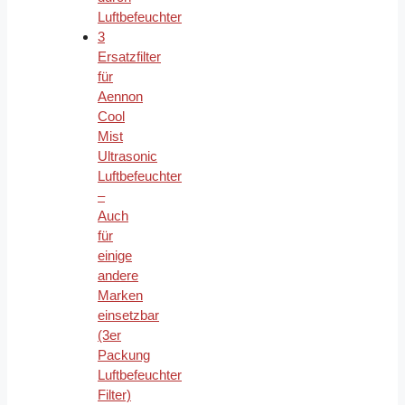
Luftbefeuchter
3
Ersatzfilter
für
Aennon
Cool
Mist
Ultrasonic
Luftbefeuchter
–
Auch
für
einige
andere
Marken
einsetzbar
(3er
Packung
Luftbefeuchter
Filter)