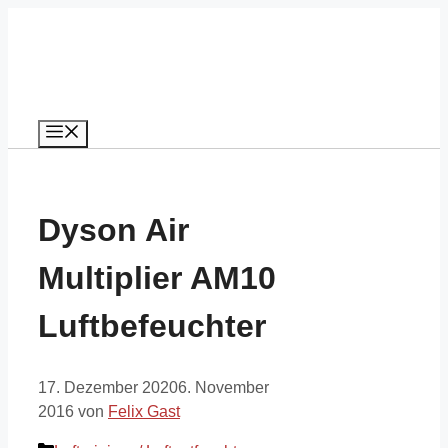
Zum
Inhalt
springen
Menü
Dyson Air
Multiplier AM10
Luftbefeuchter
17. Dezember 2020
6. November
2016
von
Felix Gast