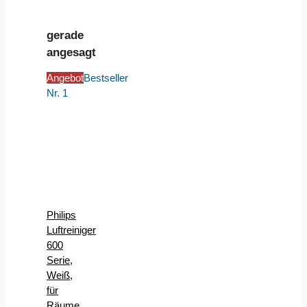
gerade
angesagt
Angebot
Bestseller
Nr. 1
Philips
Luftreiniger
600
Serie,
Weiß,
für
Räume...