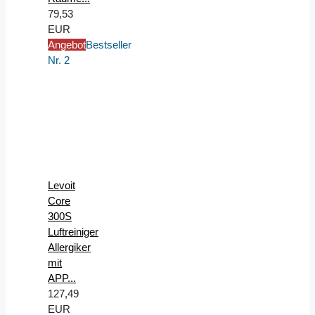
79,53
EUR
Angebot
Bestseller
Nr. 2
Levoit
Core
300S
Luftreiniger
Allergiker
mit
APP...
127,49
EUR