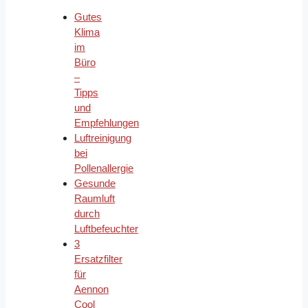
Gutes
Klima
im
Büro
–
Tipps
und
Empfehlungen
Luftreinigung
bei
Pollenallergie
Gesunde
Raumluft
durch
Luftbefeuchter
3
Ersatzfilter
für
Aennon
Cool