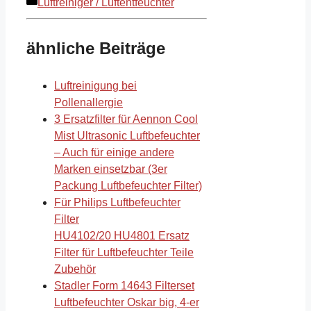
Kategorien
Luftreiniger / Luftentfeuchter
ähnliche Beiträge
Luftreinigung bei
Pollenallergie
3 Ersatzfilter für Aennon Cool
Mist Ultrasonic Luftbefeuchter
– Auch für einige andere
Marken einsetzbar (3er
Packung Luftbefeuchter Filter)
Für Philips Luftbefeuchter
Filter
HU4102/20 HU4801 Ersatz
Filter für Luftbefeuchter Teile
Zubehör
Stadler Form 14643 Filterset
Luftbefeuchter Oskar big, 4-er