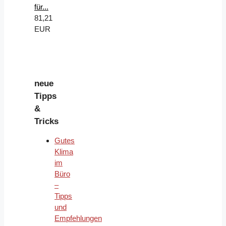
für...
81,21
EUR
neue
Tipps
&
Tricks
Gutes
Klima
im
Büro
–
Tipps
und
Empfehlungen