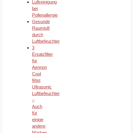
Luftreinigung
bei
Pollenallergie
Gesunde
Raumluft
durch
Luftbefeuchter
3
Ersatzfilter
für
Aennon
Cool
Mist
Ultrasonic
Luftbefeuchter
–
Auch
für
einige
andere
Marken