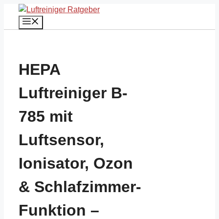
Zum
Inhalt
Menü
springen
HEPA
Luftreiniger B-
785 mit
Luftsensor,
Ionisator, Ozon
& Schlafzimmer-
Funktion –