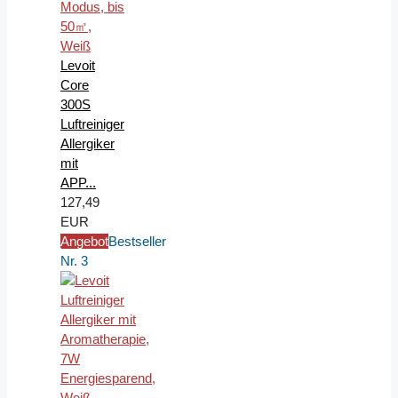
Levoit
Core
300S
Luftreiniger
Allergiker
mit
APP...
127,49
EUR
Angebot
Bestseller
Nr. 3