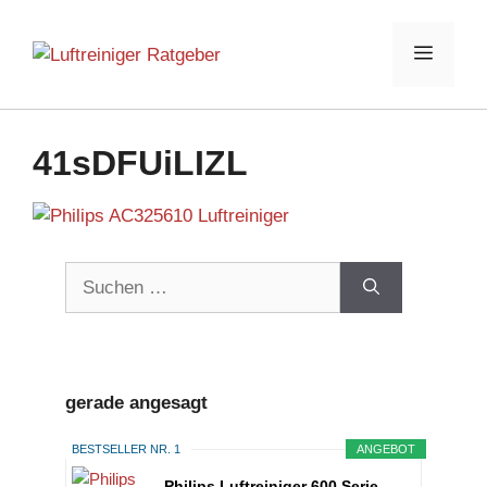
Zum
Inhalt
Menü
springen
41sDFUiLIZL
Suchen
nach:
gerade angesagt
BESTSELLER NR. 1
ANGEBOT
Philips Luftreiniger 600 Serie,