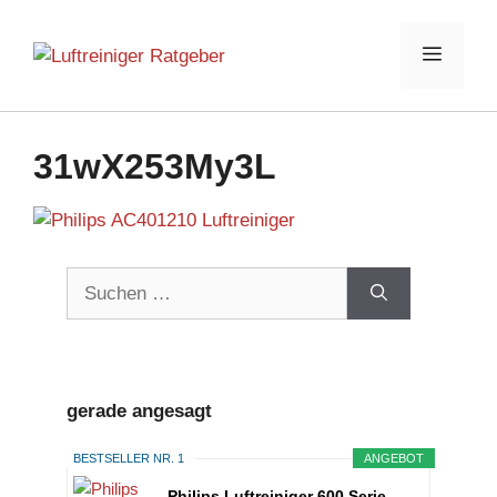
Zum
Inhalt
Menü
springen
31wX253My3L
Suchen
nach:
gerade angesagt
BESTSELLER NR. 1
ANGEBOT
Philips Luftreiniger 600 Serie,